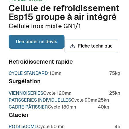
Cellule de refroidissement
Esp15 groupe à air intégré
Cellule inox mixte GN1/1
Demander un devis
Fiche technique
Refroidissement rapide
CYCLE STANDARD
110mn
75kg
Surgélation
VIENNOISERIES
Cycle 120mn
25kg
PATISSERIES INDIVIDUELLES
Cycle 90mn
25kg
CADRE PÂTISSIER
Cycle 180mn
40kg
Glacier
POTS 500ML
Cycle 60 mn
45