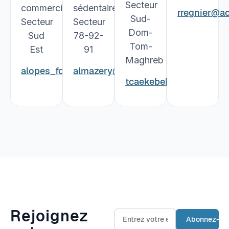
Secteur
commerciale
sédentaire
rregnier@acf
Sud-
Secteur
Secteur
Dom-
Sud
78-92-
Tom-
Est
91
Maghreb
alopes_fourdrain
almazery@acfri.fr
@acfri.fr
tcaekebeke@acfri.fr
Rejoignez