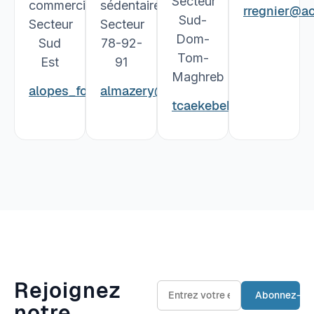
Secteur
commerciale
sédentaire
rregnier@acf
Sud-
Secteur
Secteur
Dom-
Sud
78-92-
Tom-
Est
91
Maghreb
alopes_fourdrain
almazery@acfri.fr
@acfri.fr
tcaekebeke@acfri.fr
Rejoignez
notre