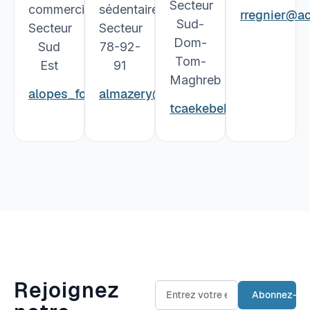
Secteur
commerciale
sédentaire
rregnier@acf
Sud-
Secteur
Secteur
Dom-
Sud
78-92-
Tom-
Est
91
Maghreb
alopes_fourdrain
almazery@acfri.fr
@acfri.fr
tcaekebeke@acfri.fr
Rejoignez