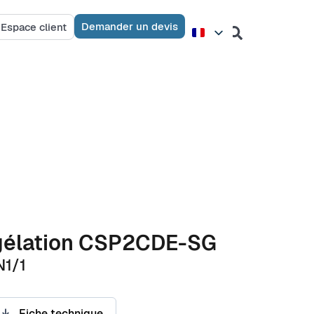
Demander un devis
Espace client
rgélation CSP2CDE-SG
N1/1
Fiche technique