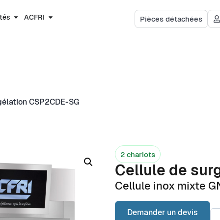
RI
Ressources
Pièces détachées
ités
ACFRI
Pièces détachées
rgélation CSP2CDE-SG
2 chariots
Cellule de su
Cellule inox mixte G
Demander un devis