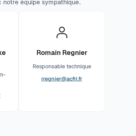
c notre équipe sympathique.
ke
Romain Regnier
al
Responsable technique
m-
rregnier@acfri.fr
r