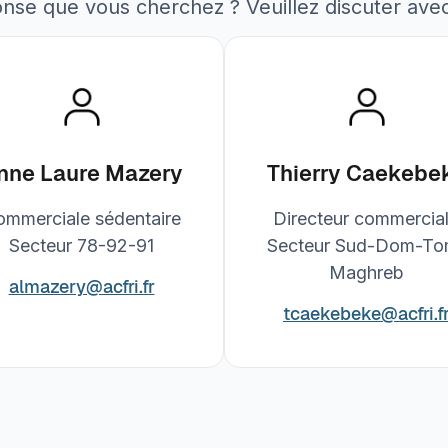
onse que vous cherchez ? Veuillez discuter ave
nne Laure Mazery
Thierry Caekebe
ommerciale sédentaire
Directeur commerci
Secteur 78-92-91
Secteur Sud-Dom-To
Maghreb
almazery@acfri.fr
tcaekebeke@acfri.f