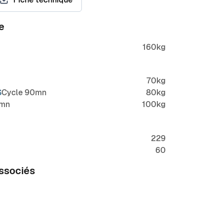
e
160kg
70kg
S
Cycle 90mn
80kg
0mn
100kg
229
60
associés