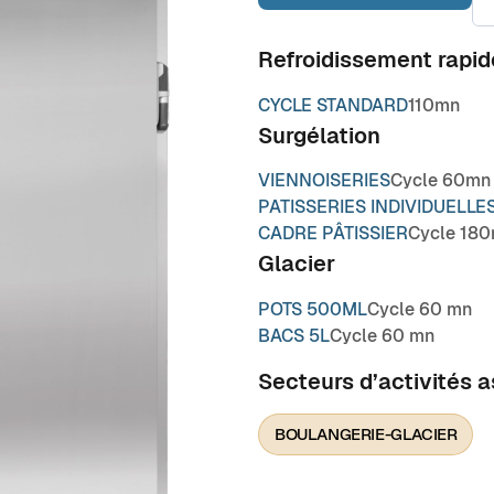
Refroidissement rapid
CYCLE STANDARD
110mn
Surgélation
VIENNOISERIES
Cycle 60mn
PATISSERIES INDIVIDUELLE
CADRE PÂTISSIER
Cycle 18
Glacier
POTS 500ML
Cycle 60 mn
BACS 5L
Cycle 60 mn
Secteurs d’activités 
BOULANGERIE-GLACIER