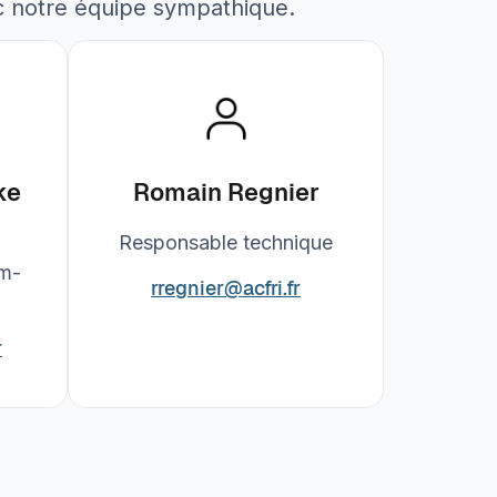
c notre équipe sympathique.
ke
Romain Regnier
al
Responsable technique
m-
rregnier@acfri.fr
r