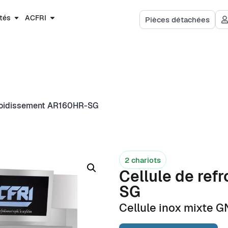
RI
Ressources
Pièces détachées
ités
ACFRI
Pièces détachées
froidissement AR160HR-SG
2 chariots
Cellule de re
SG
Cellule inox mixte G