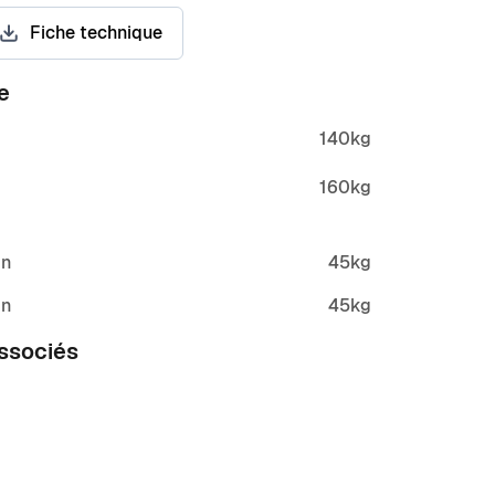
Fiche technique
e
140kg
160kg
mn
45kg
mn
45kg
associés