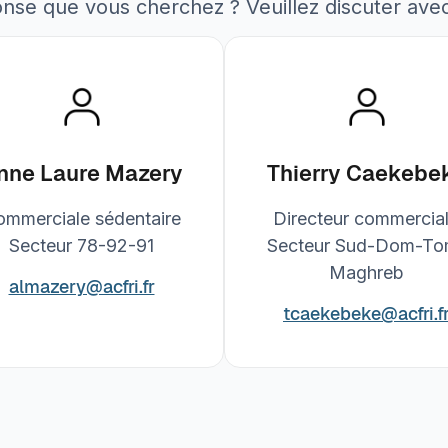
onse que vous cherchez ? Veuillez discuter ave
nne Laure Mazery
Thierry Caekebe
ommerciale sédentaire
Directeur commerci
Secteur 78-92-91
Secteur Sud-Dom-To
Maghreb
almazery@acfri.fr
tcaekebeke@acfri.f