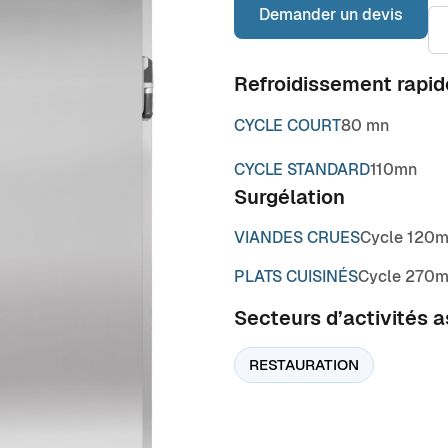
Demander un devis
Refroidissement rapid
CYCLE COURT
80 mn
CYCLE STANDARD
110mn
Surgélation
VIANDES CRUES
Cycle 120
PLATS CUISINÉS
Cycle 270
Secteurs d’activités 
RESTAURATION