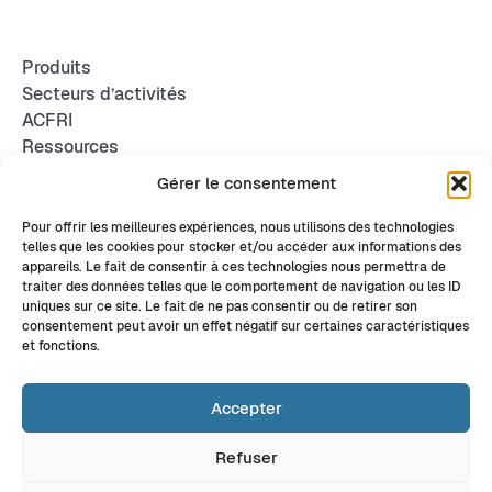
Produits
Secteurs d’activités
ACFRI
Ressources
Facebook
Gérer le consentement
Youtube
Linkedin
Pour offrir les meilleures expériences, nous utilisons des technologies
Instagram
telles que les cookies pour stocker et/ou accéder aux informations des
Mentions légales
appareils. Le fait de consentir à ces technologies nous permettra de
Carte du site
traiter des données telles que le comportement de navigation ou les ID
uniques sur ce site. Le fait de ne pas consentir ou de retirer son
Contact
consentement peut avoir un effet négatif sur certaines caractéristiques
et fonctions.
Accepter
© 2026 ACFRI. Made with
Refuser
<3 par Galadrim